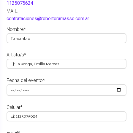
1125075624
MAIL:
contrataciones@robertoramasso.com.ar
Nombre*
Artista/s*
Fecha del evento*
Celular*
Email*