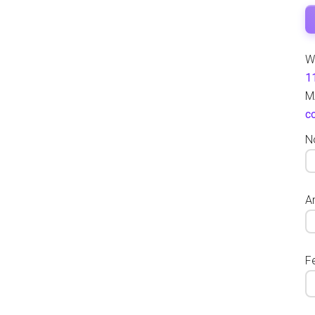
W
1
M
c
N
Ar
F