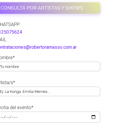
CONSULTÁ POR ARTISTAS Y SHOWS
HATSAPP:
125075624
AIL:
ontrataciones@robertoramasso.com.ar
ombre*
tista/s*
echa del evento*