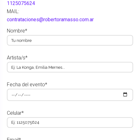
1125075624
MAIL:
contrataciones@robertoramasso.com.ar
Nombre*
Artista/s*
Fecha del evento*
Celular*
Email*