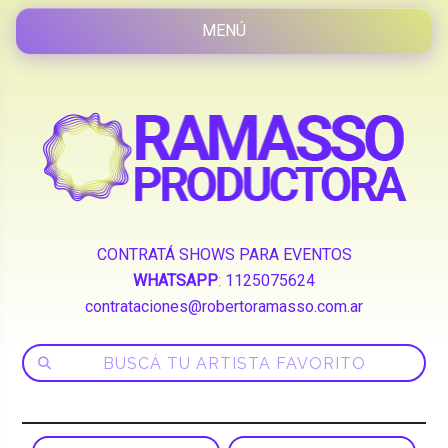
CONTRATÁ SHOWS PARA EVENTOS
WHATSAPP
:
1125075624
contrataciones@robertoramasso.com.ar