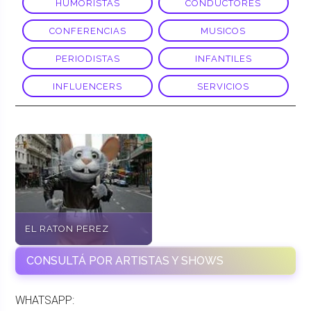
HUMORISTAS
CONDUCTORES
CONFERENCIAS
MUSICOS
PERIODISTAS
INFANTILES
INFLUENCERS
SERVICIOS
EL RATON PEREZ
CONSULTÁ POR ARTISTAS Y SHOWS
WHATSAPP: