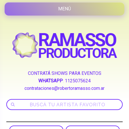
CONTRATÁ SHOWS PARA EVENTOS
WHATSAPP
:
1125075624
contrataciones@robertoramasso.com.ar