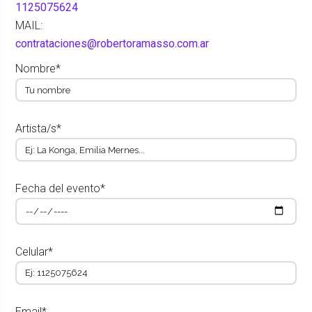
1125075624
MAIL:
contrataciones@robertoramasso.com.ar
Nombre*
Artista/s*
Fecha del evento*
Celular*
Email*