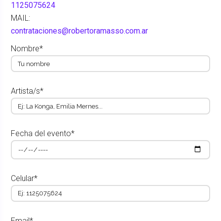
1125075624
MAIL:
contrataciones@robertoramasso.com.ar
Nombre*
Artista/s*
Fecha del evento*
Celular*
Email*