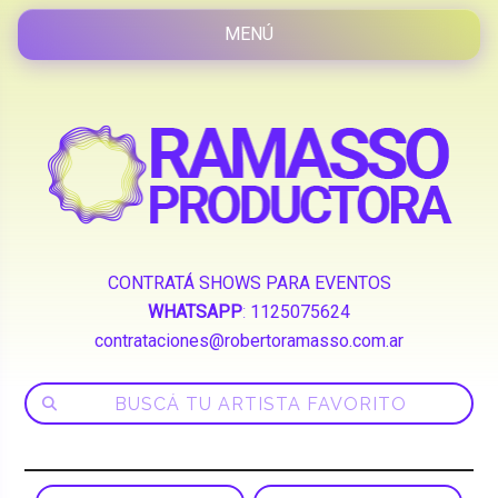
CONTRATÁ SHOWS PARA EVENTOS
WHATSAPP
:
1125075624
contrataciones@robertoramasso.com.ar