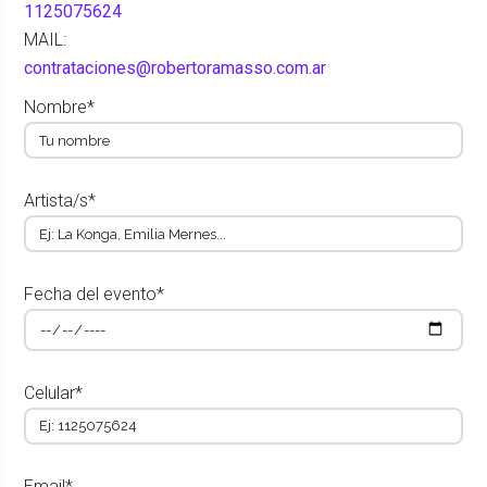
1125075624
MAIL:
contrataciones@robertoramasso.com.ar
Nombre*
Artista/s*
Fecha del evento*
Celular*
Email*