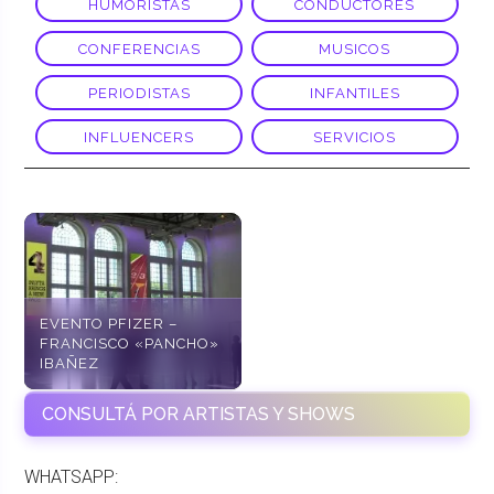
HUMORISTAS
CONDUCTORES
CONFERENCIAS
MUSICOS
PERIODISTAS
INFANTILES
INFLUENCERS
SERVICIOS
EVENTO PFIZER –
FRANCISCO «PANCHO»
IBAÑEZ
CONSULTÁ POR ARTISTAS Y SHOWS
WHATSAPP: