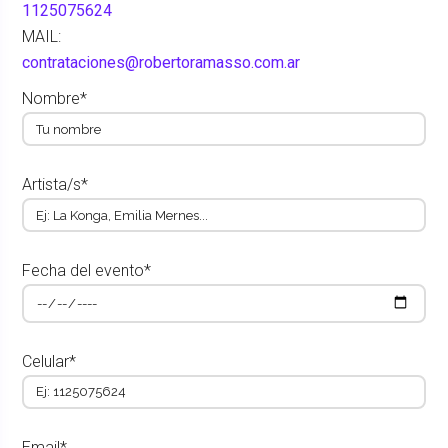
1125075624
MAIL:
contrataciones@robertoramasso.com.ar
Nombre*
Artista/s*
Fecha del evento*
Celular*
Email*