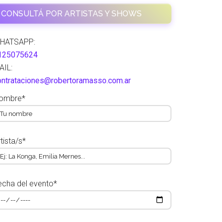
CONSULTÁ POR ARTISTAS Y SHOWS
HATSAPP:
125075624
AIL:
ontrataciones@robertoramasso.com.ar
ombre*
tista/s*
echa del evento*