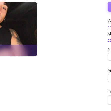
W
1
M
c
N
Ar
F