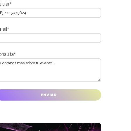
lular*
mail*
onsulta*