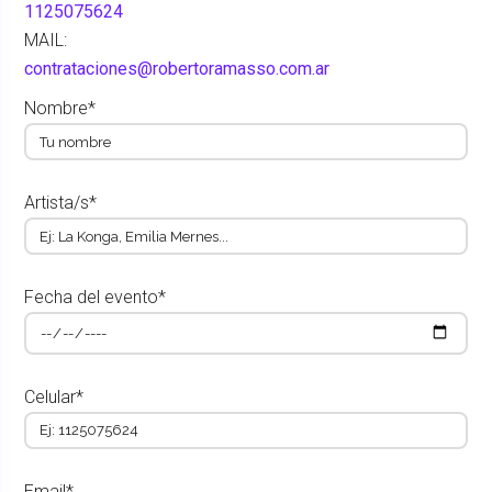
1125075624
MAIL:
contrataciones@robertoramasso.com.ar
Nombre*
Artista/s*
Fecha del evento*
Celular*
Email*