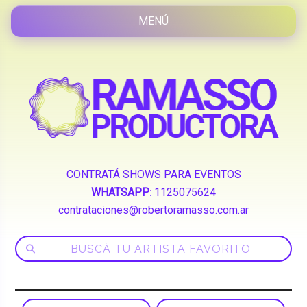
CONTRATÁ SHOWS PARA EVENTOS
WHATSAPP
:
1125075624
contrataciones@robertoramasso.com.ar