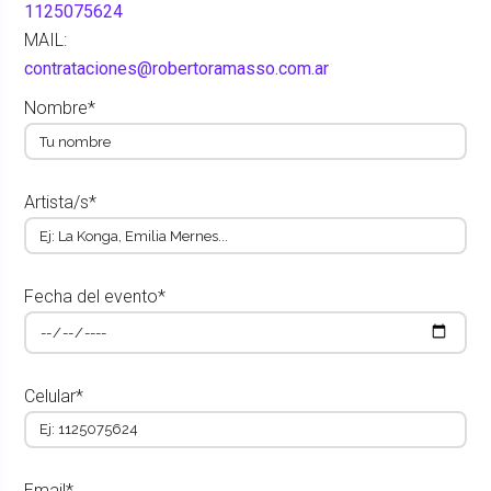
1125075624
MAIL:
contrataciones@robertoramasso.com.ar
Nombre*
Artista/s*
Fecha del evento*
Celular*
Email*