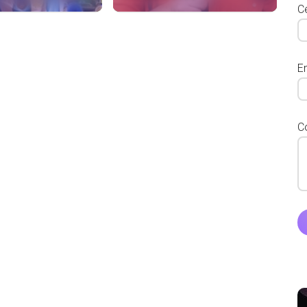
Ce
E
C