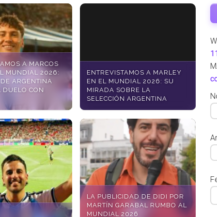
W
1
TAMOS A MARCOS
M
EL MUNDIAL 2026:
ENTREVISTAMOS A MARLEY
c
 DE ARGENTINA
EN EL MUNDIAL 2026: SU
L DUELO CON
MIRADA SOBRE LA
N
SELECCIÓN ARGENTINA
Ar
F
LA PUBLICIDAD DE DIDI POR
MARTÍN GARABAL RUMBO AL
MUNDIAL 2026