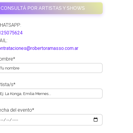
CONSULTÁ POR ARTISTAS Y SHOWS
HATSAPP:
125075624
AIL:
ontrataciones@robertoramasso.com.ar
ombre*
tista/s*
echa del evento*