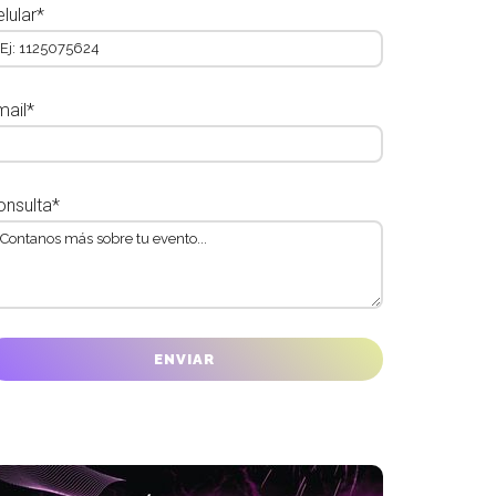
lular*
mail*
onsulta*