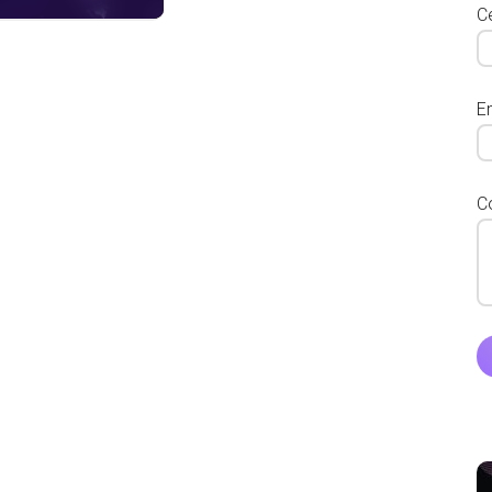
Ce
E
C