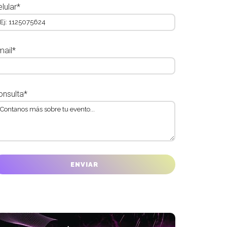
lular*
mail*
onsulta*