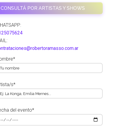
CONSULTÁ POR ARTISTAS Y SHOWS
HATSAPP:
125075624
AIL:
ontrataciones@robertoramasso.com.ar
ombre*
tista/s*
echa del evento*