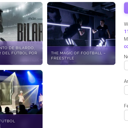
W
1
M
c
NTO DE BILARDO,
R DEL FÚTBOL POR
THE MAGIC OF FOOTBALL –
N
FREESTYLE
Ar
F
FÚTBOL
E