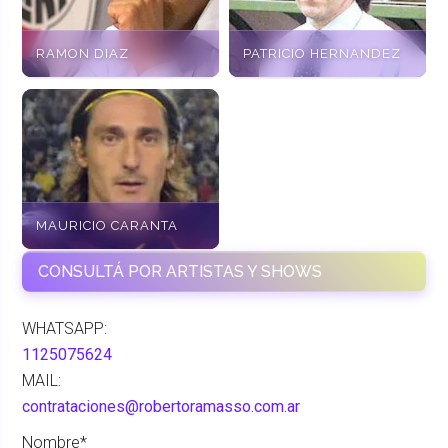
RAMON DIAZ
PATRICIO HERNANDEZ
MAURICIO CARANTA
CONSULTÁ POR ARTISTAS Y SHOWS
WHATSAPP:
1125075624
MAIL:
contrataciones@robertoramasso.com.ar
Nombre*