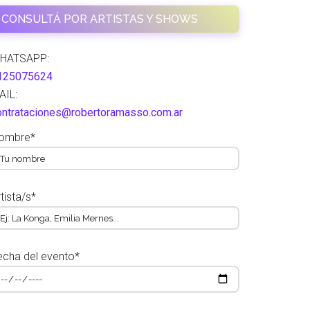
CONSULTÁ POR ARTISTAS Y SHOWS
HATSAPP:
125075624
AIL:
ontrataciones@robertoramasso.com.ar
ombre*
tista/s*
echa del evento*