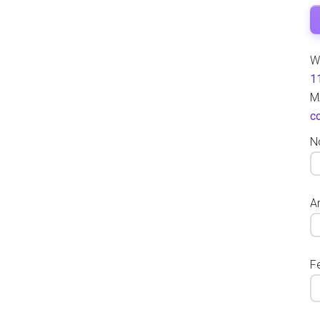
W
1
M
c
N
Ar
F