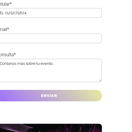
lular*
mail*
onsulta*