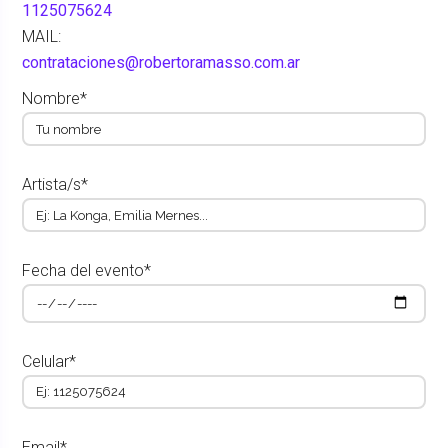
1125075624
MAIL:
contrataciones@robertoramasso.com.ar
Nombre*
Artista/s*
Fecha del evento*
Celular*
Email*