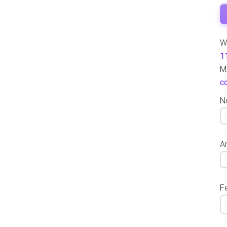
W
1
M
c
N
Ar
F