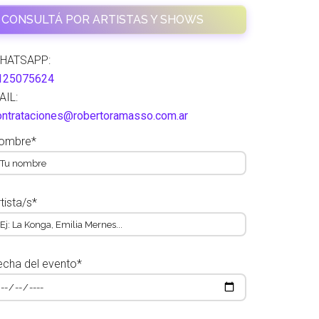
CONSULTÁ POR ARTISTAS Y SHOWS
HATSAPP:
125075624
AIL:
ontrataciones@robertoramasso.com.ar
ombre*
tista/s*
echa del evento*