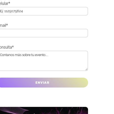
lular*
mail*
onsulta*