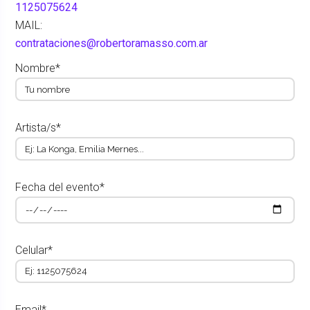
1125075624
MAIL:
contrataciones@robertoramasso.com.ar
Nombre*
Artista/s*
Fecha del evento*
Celular*
Email*