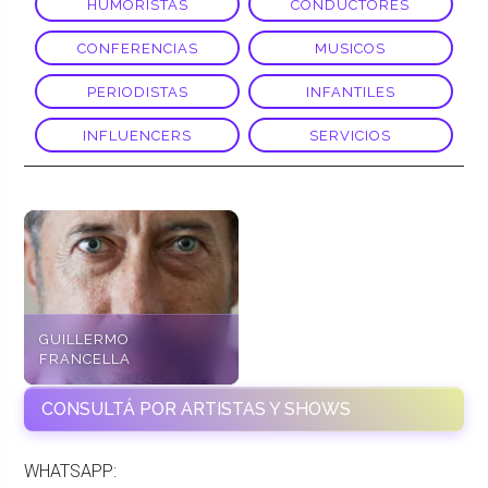
HUMORISTAS
CONDUCTORES
CONFERENCIAS
MUSICOS
PERIODISTAS
INFANTILES
INFLUENCERS
SERVICIOS
GUILLERMO
FRANCELLA
CONSULTÁ POR ARTISTAS Y SHOWS
WHATSAPP: