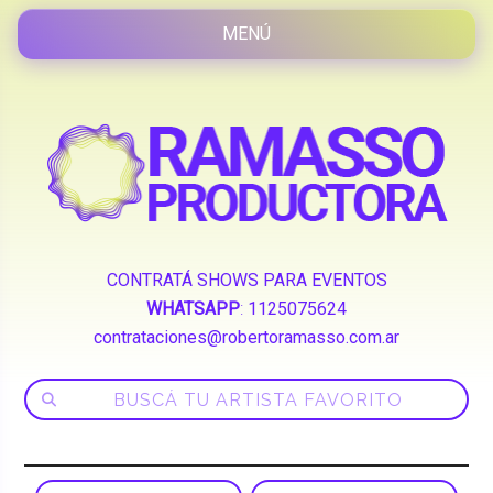
CONTRATÁ SHOWS PARA EVENTOS
WHATSAPP
:
1125075624
contrataciones@robertoramasso.com.ar