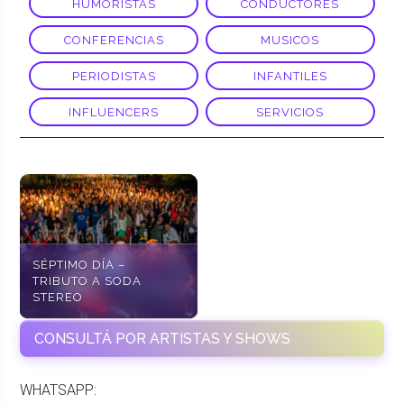
HUMORISTAS
CONDUCTORES
CONFERENCIAS
MUSICOS
PERIODISTAS
INFANTILES
INFLUENCERS
SERVICIOS
SÉPTIMO DÍA –
TRIBUTO A SODA
STEREO
CONSULTÁ POR ARTISTAS Y SHOWS
WHATSAPP: