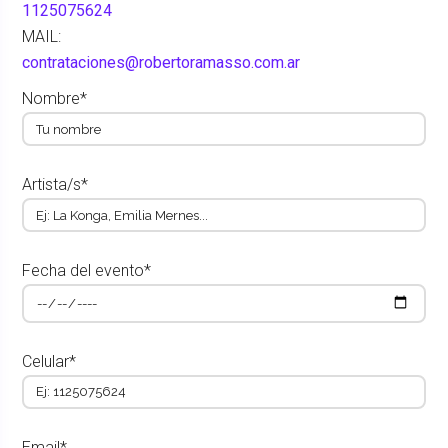
1125075624
MAIL:
contrataciones@robertoramasso.com.ar
Nombre*
Artista/s*
Fecha del evento*
Celular*
Email*