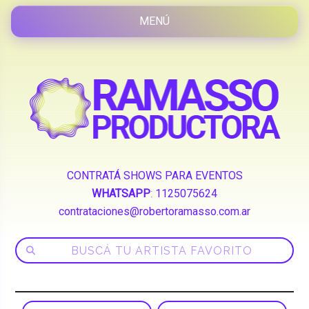
CONTRATÁ SHOWS PARA EVENTOS
WHATSAPP
:
1125075624
contrataciones@robertoramasso.com.ar