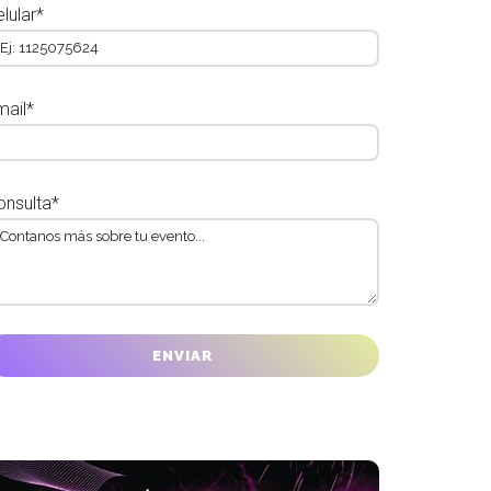
lular*
mail*
onsulta*