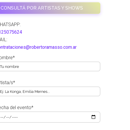
CONSULTÁ POR ARTISTAS Y SHOWS
HATSAPP:
125075624
AIL:
ontrataciones@robertoramasso.com.ar
ombre*
tista/s*
echa del evento*