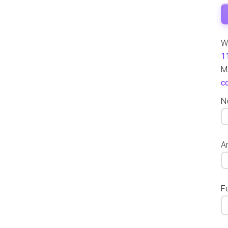
W
1
M
c
N
Ar
F