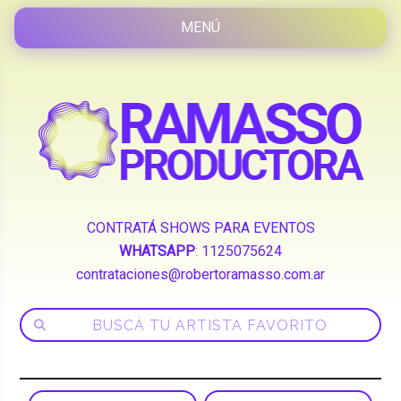
CONTRATÁ SHOWS PARA EVENTOS
WHATSAPP
:
1125075624
contrataciones@robertoramasso.com.ar