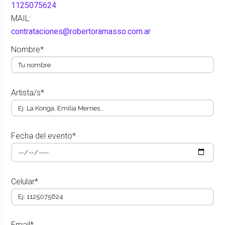
1125075624
MAIL:
contrataciones@robertoramasso.com.ar
Nombre*
Artista/s*
Fecha del evento*
Celular*
Email*