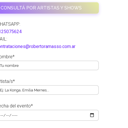
CONSULTÁ POR ARTISTAS Y SHOWS
HATSAPP:
125075624
AIL:
ontrataciones@robertoramasso.com.ar
ombre*
tista/s*
echa del evento*