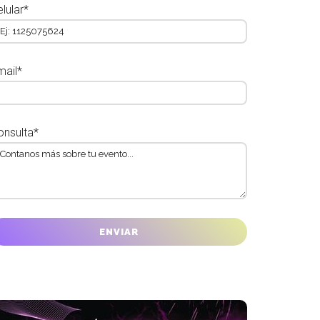
lular*
mail*
onsulta*