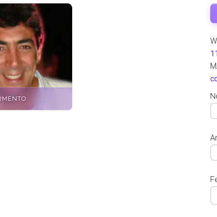
W
1
M
c
N
RMENTO
Ar
F