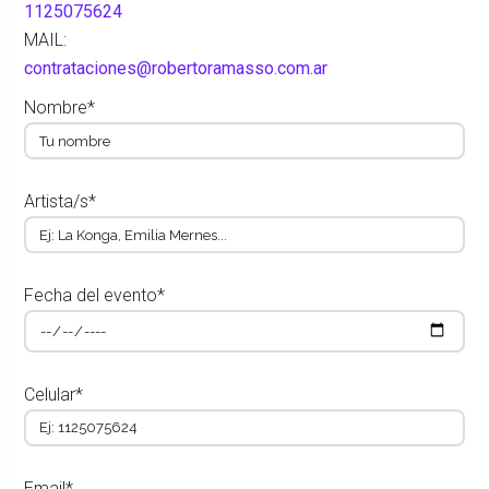
1125075624
MAIL:
contrataciones@robertoramasso.com.ar
Nombre*
Artista/s*
Fecha del evento*
Celular*
Email*