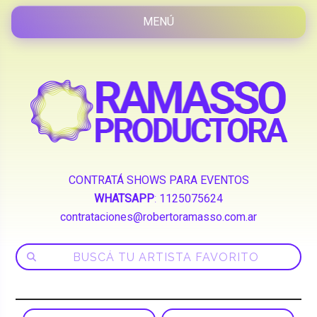
CONTRATÁ SHOWS PARA EVENTOS
WHATSAPP
:
1125075624
contrataciones@robertoramasso.com.ar