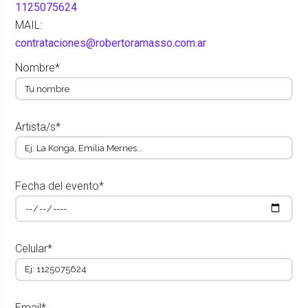
1125075624
MAIL:
contrataciones@robertoramasso.com.ar
Nombre*
Artista/s*
Fecha del evento*
Celular*
Email*