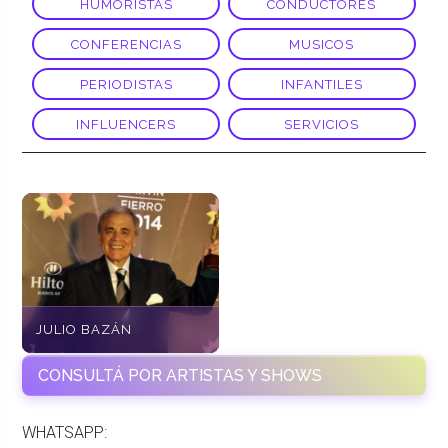
HUMORISTAS
CONDUCTORES
CONFERENCIAS
MUSICOS
PERIODISTAS
INFANTILES
INFLUENCERS
SERVICIOS
JULIO BAZÁN
CONSULTÁ POR ARTISTAS Y SHOWS
WHATSAPP: