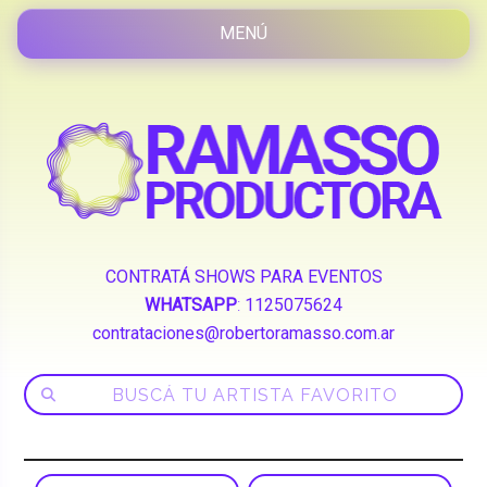
CONTRATÁ SHOWS PARA EVENTOS
WHATSAPP
:
1125075624
contrataciones@robertoramasso.com.ar