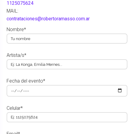
1125075624
MAIL:
contrataciones@robertoramasso.com.ar
Nombre*
Artista/s*
Fecha del evento*
Celular*
Email*