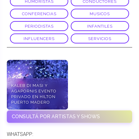
HUMORISTAS
CONDUCTORES
CONFERENCIAS
MUSICOS
PERIODISTAS
INFANTILES
INFLUENCERS
SERVICIOS
KALEB DI MASI Y
AGAPORNIS EVENTO
PRIVADO EN HILTON
PUERTO MADERO
CONSULTÁ POR ARTISTAS Y SHOWS
WHATSAPP: