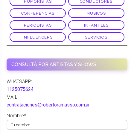
HUMORISTAS
CONDUCTORES
CONFERENCIAS
MUSICOS
PERIODISTAS
INFANTILES
INFLUENCERS
SERVICIOS
LA FACTORIA
CONSULTÁ POR ARTISTAS Y SHOWS
WHATSAPP:
1125075624
MAIL:
contrataciones@robertoramasso.com.ar
Nombre*