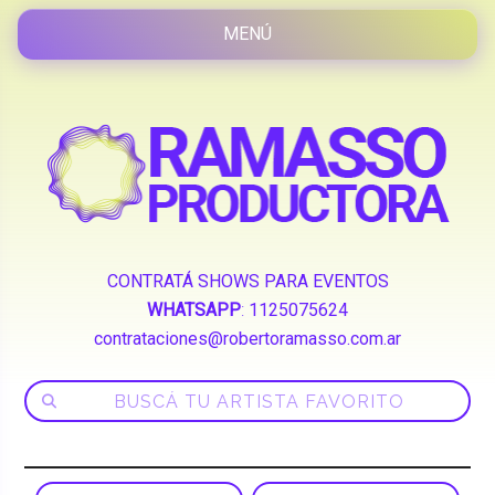
CONTRATÁ SHOWS PARA EVENTOS
WHATSAPP
:
1125075624
contrataciones@robertoramasso.com.ar