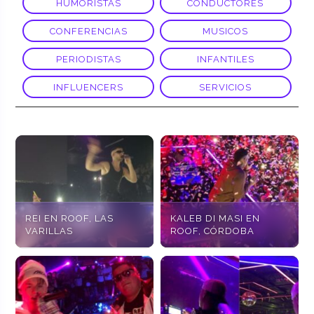
HUMORISTAS
CONDUCTORES
CONFERENCIAS
MUSICOS
PERIODISTAS
INFANTILES
INFLUENCERS
SERVICIOS
REI EN ROOF, LAS
KALEB DI MASI EN
VARILLAS
ROOF, CÓRDOBA