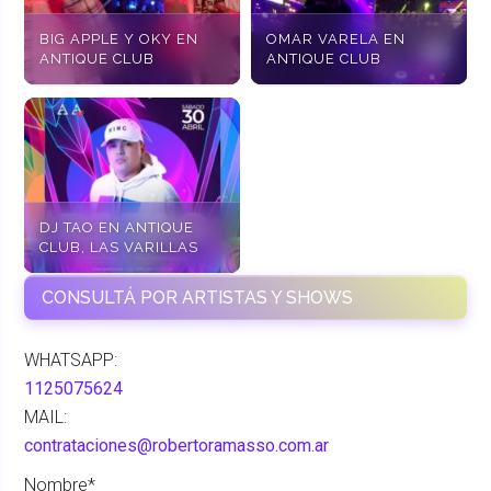
BIG APPLE Y OKY EN
OMAR VARELA EN
ANTIQUE CLUB
ANTIQUE CLUB
DJ TAO EN ANTIQUE
CLUB, LAS VARILLAS
CONSULTÁ POR ARTISTAS Y SHOWS
WHATSAPP:
1125075624
MAIL:
contrataciones@robertoramasso.com.ar
Nombre*