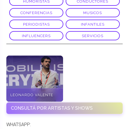
HUMORISTAS
CONDUCTORES
CONFERENCIAS
MUSICOS
PERIODISTAS
INFANTILES
INFLUENCERS
SERVICIOS
LEONARDO VALENTE
CONSULTÁ POR ARTISTAS Y SHOWS
WHATSAPP: