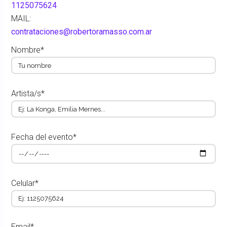
1125075624
MAIL:
contrataciones@robertoramasso.com.ar
Nombre*
Artista/s*
Fecha del evento*
Celular*
Email*