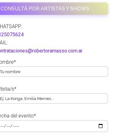
CONSULTÁ POR ARTISTAS Y SHOWS
HATSAPP:
125075624
AIL:
ontrataciones@robertoramasso.com.ar
ombre*
tista/s*
echa del evento*