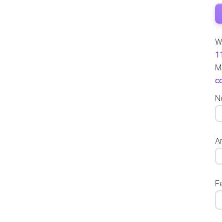
W
1
M
c
N
Ar
F