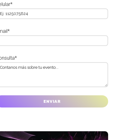
lular*
mail*
onsulta*