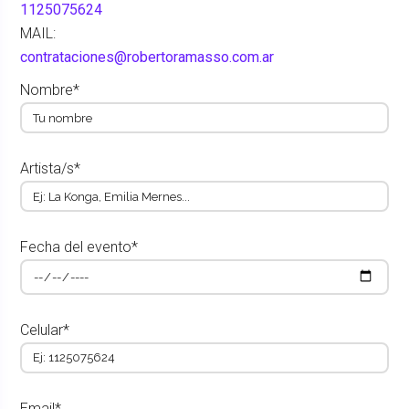
1125075624
MAIL:
contrataciones@robertoramasso.com.ar
Nombre*
Artista/s*
Fecha del evento*
Celular*
Email*