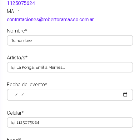
1125075624
MAIL:
contrataciones@robertoramasso.com.ar
Nombre*
Artista/s*
Fecha del evento*
Celular*
Email*