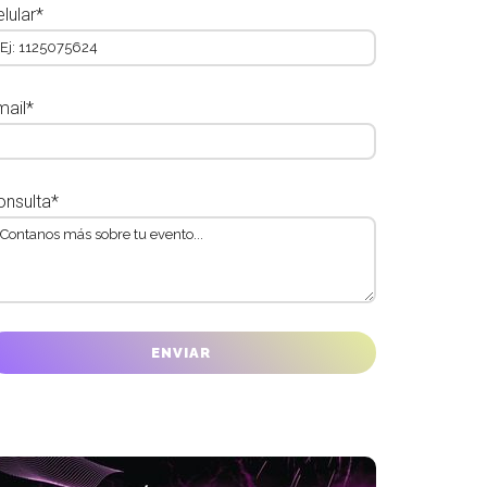
lular*
mail*
onsulta*