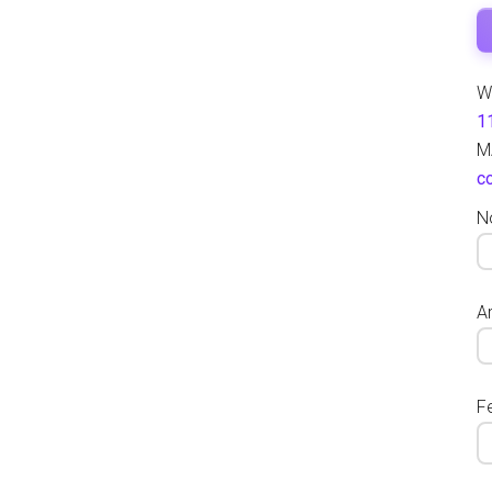
W
1
M
c
N
Ar
F