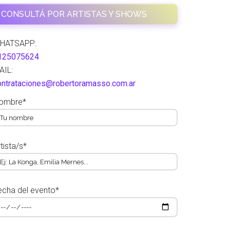
CONSULTÁ POR ARTISTAS Y SHOWS
HATSAPP:
125075624
AIL:
ontrataciones@robertoramasso.com.ar
ombre*
tista/s*
echa del evento*