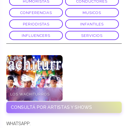
HUMORISTAS
CONDUCTORES
CONFERENCIAS
MUSICOS
PERIODISTAS
INFANTILES
INFLUENCERS
SERVICIOS
LOS WACHITURROS
CONSULTÁ POR ARTISTAS Y SHOWS
WHATSAPP: