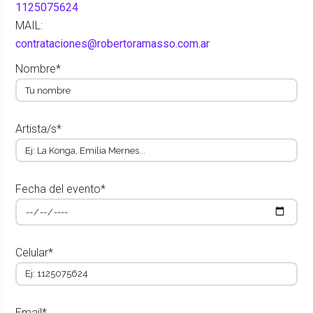
1125075624
MAIL:
contrataciones@robertoramasso.com.ar
Nombre*
Artista/s*
Fecha del evento*
Celular*
Email*