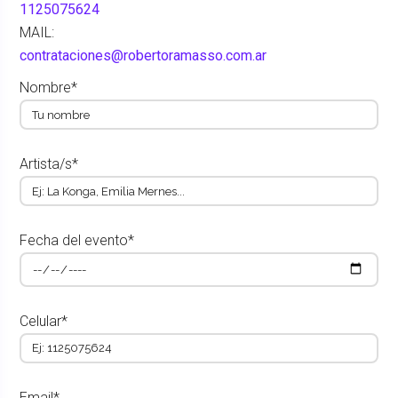
1125075624
MAIL:
contrataciones@robertoramasso.com.ar
Nombre*
Artista/s*
Fecha del evento*
Celular*
Email*