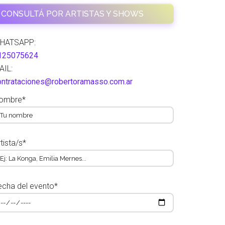
CONSULTÁ POR ARTISTAS Y SHOWS
HATSAPP:
125075624
AIL:
ontrataciones@robertoramasso.com.ar
ombre*
tista/s*
echa del evento*