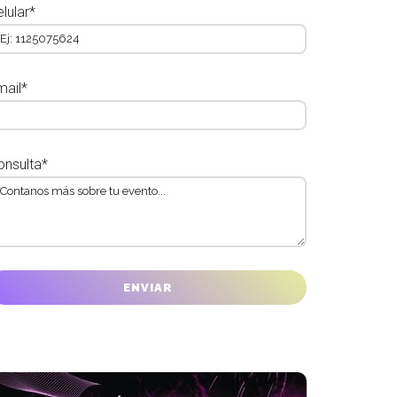
lular*
mail*
onsulta*