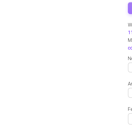
W
1
M
c
N
Ar
F