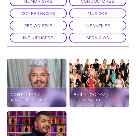
HUMORISTAS
CONDUCTORES
CONFERENCIAS
MUSICOS
PERIODISTAS
INFANTILES
INFLUENCERS
SERVICIOS
CONTRATAR A
BAILANDO 2023 –
MARCELO TINELLI
SHOWMATCH