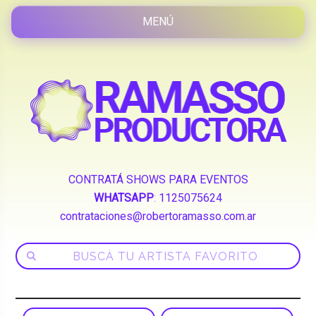
CONTRATÁ SHOWS PARA EVENTOS
WHATSAPP
:
1125075624
contrataciones@robertoramasso.com.ar