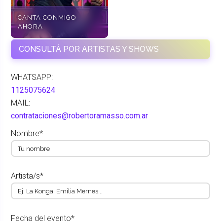
CANTA CONMIGO
AHORA
CONSULTÁ POR ARTISTAS Y SHOWS
WHATSAPP:
1125075624
MAIL:
contrataciones@robertoramasso.com.ar
Nombre*
Artista/s*
Fecha del evento*