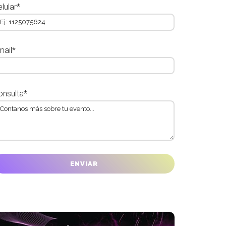
lular*
mail*
onsulta*