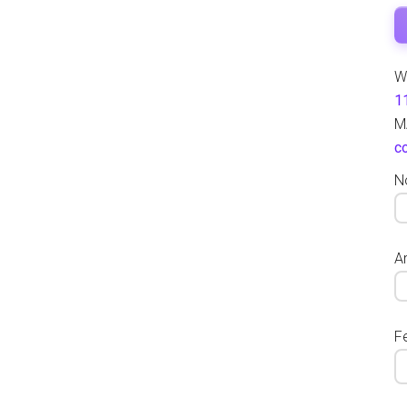
W
1
M
c
N
Ar
F