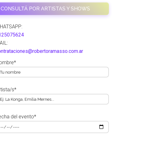
CONSULTÁ POR ARTISTAS Y SHOWS
HATSAPP:
125075624
AIL:
ontrataciones@robertoramasso.com.ar
ombre*
tista/s*
echa del evento*