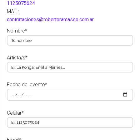
1125075624
MAIL:
contrataciones@robertoramasso.com.ar
Nombre*
Artista/s*
Fecha del evento*
Celular*
Email*