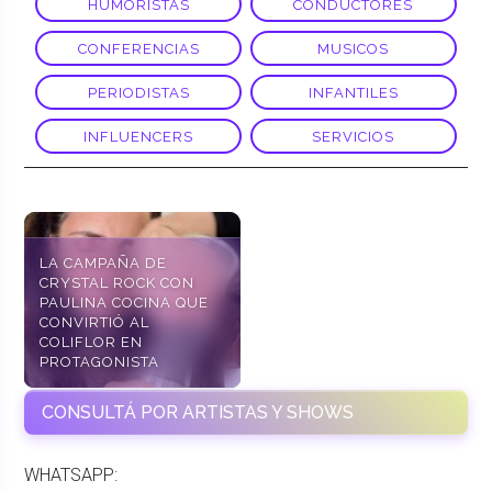
HUMORISTAS
CONDUCTORES
CONFERENCIAS
MUSICOS
PERIODISTAS
INFANTILES
INFLUENCERS
SERVICIOS
LA CAMPAÑA DE
CRYSTAL ROCK CON
PAULINA COCINA QUE
CONVIRTIÓ AL
COLIFLOR EN
PROTAGONISTA
CONSULTÁ POR ARTISTAS Y SHOWS
WHATSAPP: