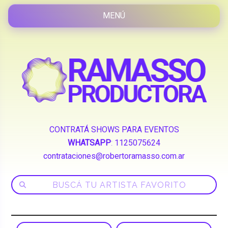
CONTRATÁ SHOWS PARA EVENTOS
WHATSAPP
:
1125075624
contrataciones@robertoramasso.com.ar