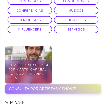
HUMORISTAS
CONDUCTORES
CONFERENCIAS
MUSICOS
PERIODISTAS
INFANTILES
INFLUENCERS
SERVICIOS
LA PUBLICIDAD DE DIDI
POR MARTÍN GARABAL
RUMBO AL MUNDIAL
2026
CONSULTÁ POR ARTISTAS Y SHOWS
WHATSAPP: