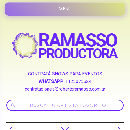
CONTRATÁ SHOWS PARA EVENTOS
WHATSAPP
:
1125075624
contrataciones@robertoramasso.com.ar