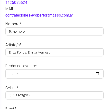
1125075624
MAIL:
contrataciones@robertoramasso.com.ar
Nombre*
Artista/s*
Fecha del evento*
Celular*
Email*