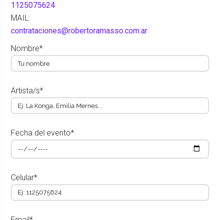
1125075624
MAIL:
contrataciones@robertoramasso.com.ar
Nombre*
Artista/s*
Fecha del evento*
Celular*
Email*