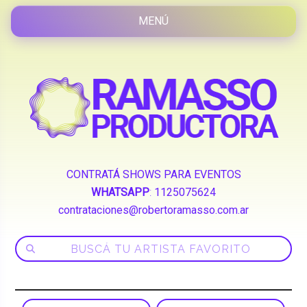
CONTRATÁ SHOWS PARA EVENTOS
WHATSAPP
:
1125075624
contrataciones@robertoramasso.com.ar