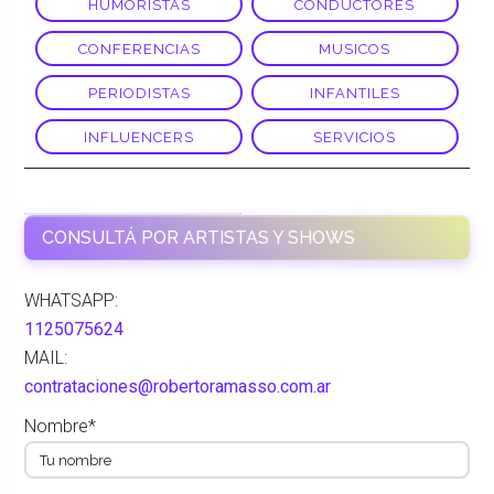
HUMORISTAS
CONDUCTORES
CONFERENCIAS
MUSICOS
PERIODISTAS
INFANTILES
INFLUENCERS
SERVICIOS
MELLIZAS XIPOLITAKIS
CONSULTÁ POR ARTISTAS Y SHOWS
WHATSAPP:
1125075624
MAIL:
contrataciones@robertoramasso.com.ar
Nombre*