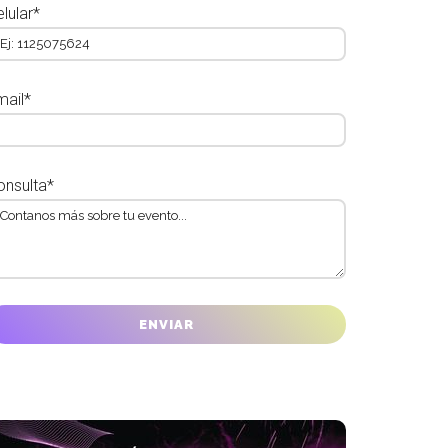
lular*
mail*
onsulta*