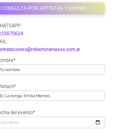
CONSULTÁ POR ARTISTAS Y SHOWS
HATSAPP:
125075624
AIL:
ontrataciones@robertoramasso.com.ar
ombre*
tista/s*
echa del evento*