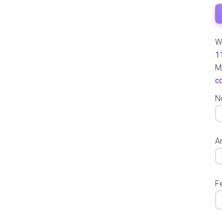
W
1
M
c
N
Ar
F