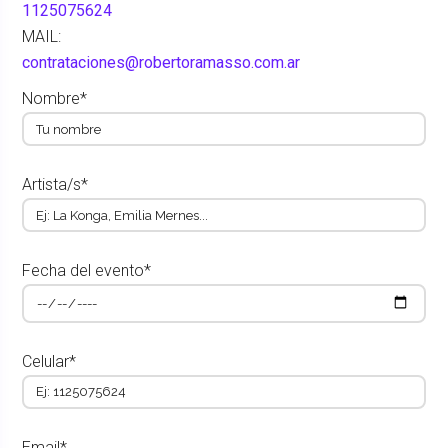
1125075624
MAIL:
contrataciones@robertoramasso.com.ar
Nombre*
Artista/s*
Fecha del evento*
Celular*
Email*