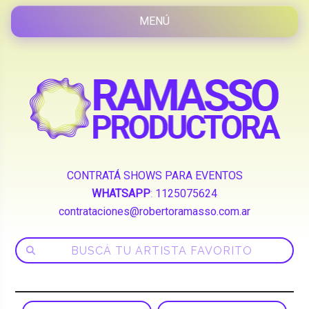
CONTRATÁ SHOWS PARA EVENTOS
WHATSAPP
:
1125075624
contrataciones@robertoramasso.com.ar