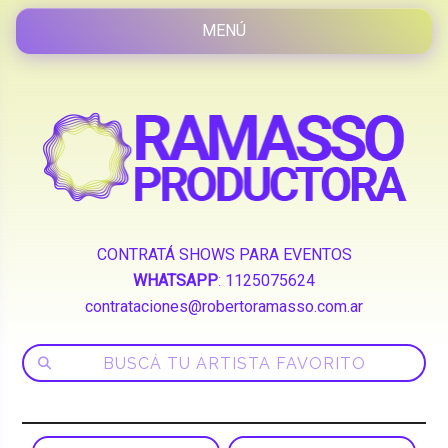
CONTRATÁ SHOWS PARA EVENTOS
WHATSAPP
:
1125075624
contrataciones@robertoramasso.com.ar