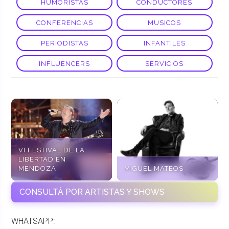
HUMORISTAS
CONDUCTORES
CONFERENCIAS
MUSICOS
PERIODISTAS
INFANTILES
INFLUENCERS
SERVICIOS
VI FESTIVAL DE LA
LIBERTAD EN
MENDOZA
MIGUEL MATEOS
CONSULTÁ POR ARTISTAS Y SHOWS
WHATSAPP: