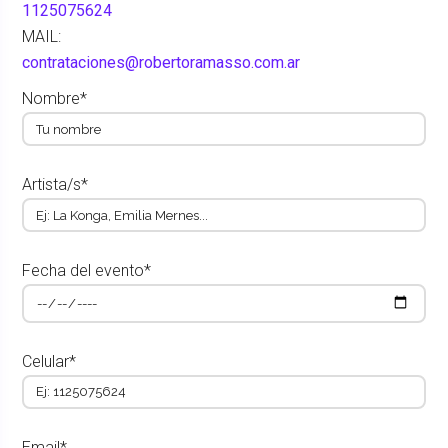
1125075624
MAIL:
contrataciones@robertoramasso.com.ar
Nombre*
Artista/s*
Fecha del evento*
Celular*
Email*