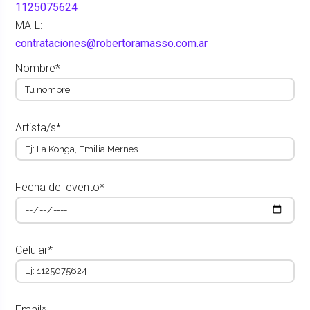
1125075624
MAIL:
contrataciones@robertoramasso.com.ar
Nombre*
Artista/s*
Fecha del evento*
Celular*
Email*