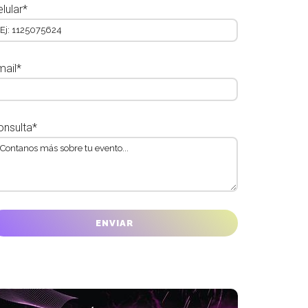
lular*
mail*
onsulta*