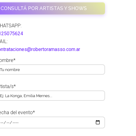
CONSULTÁ POR ARTISTAS Y SHOWS
HATSAPP:
125075624
AIL:
ontrataciones@robertoramasso.com.ar
ombre*
tista/s*
echa del evento*