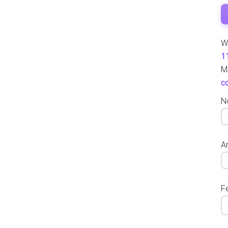
W
1
M
c
N
Ar
F