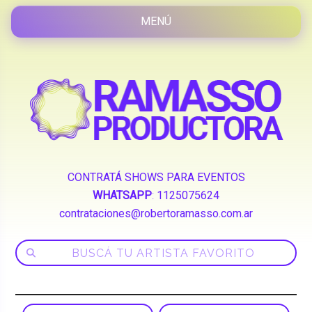
CONTRATÁ SHOWS PARA EVENTOS
WHATSAPP
:
1125075624
contrataciones@robertoramasso.com.ar