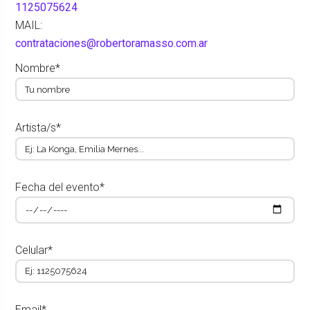
1125075624
MAIL:
contrataciones@robertoramasso.com.ar
Nombre*
Artista/s*
Fecha del evento*
Celular*
Email*