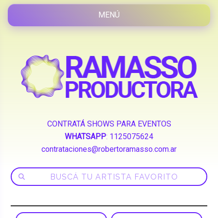
CONTRATÁ SHOWS PARA EVENTOS
WHATSAPP
:
1125075624
contrataciones@robertoramasso.com.ar