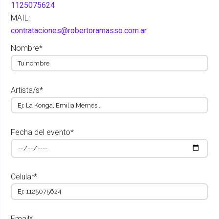
1125075624
MAIL:
contrataciones@robertoramasso.com.ar
Nombre*
Artista/s*
Fecha del evento*
Celular*
Email*