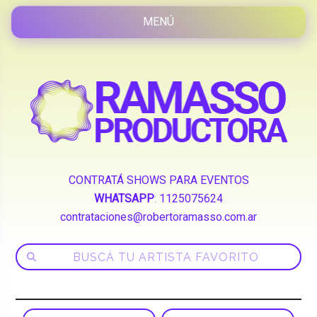
CONTRATÁ SHOWS PARA EVENTOS
WHATSAPP
:
1125075624
contrataciones@robertoramasso.com.ar