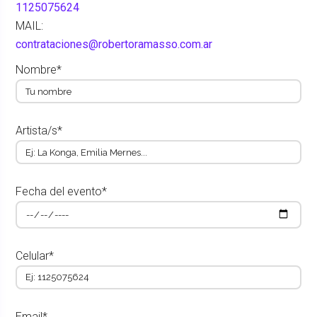
1125075624
MAIL:
contrataciones@robertoramasso.com.ar
Nombre*
Artista/s*
Fecha del evento*
Celular*
Email*