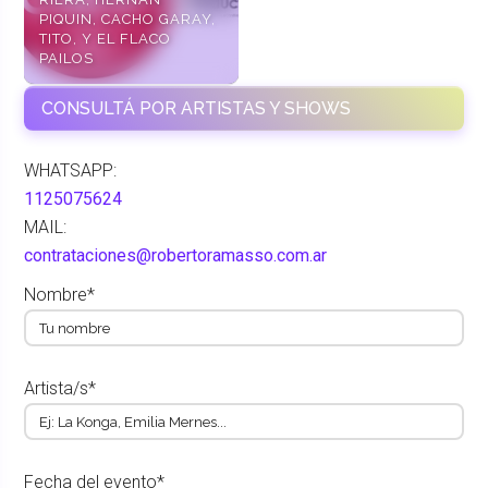
PIQUIN, CACHO GARAY,
TITO, Y EL FLACO
PAILOS
CONSULTÁ POR ARTISTAS Y SHOWS
WHATSAPP:
1125075624
MAIL:
contrataciones@robertoramasso.com.ar
Nombre*
Artista/s*
Fecha del evento*