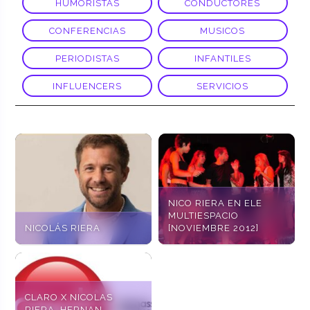
HUMORISTAS
CONDUCTORES
CONFERENCIAS
MUSICOS
PERIODISTAS
INFANTILES
INFLUENCERS
SERVICIOS
NICO RIERA EN ELE
MULTIESPACIO
NICOLÁS RIERA
[NOVIEMBRE 2012]
CLARO X NICOLAS
RIERA, HERNAN