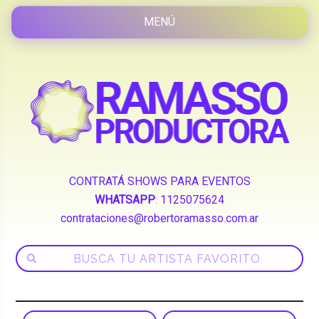
CONTRATÁ SHOWS PARA EVENTOS
WHATSAPP
:
1125075624
contrataciones@robertoramasso.com.ar