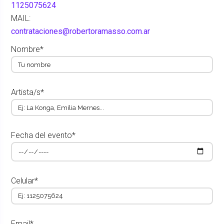
1125075624
MAIL:
contrataciones@robertoramasso.com.ar
Nombre*
Artista/s*
Fecha del evento*
Celular*
Email*